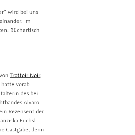
er“ wird bei uns
einander. Im
ten. Büchertisch
 von
Trottoir Noir
,
r hatte vorab
stalterin des bei
htbandes Alvaro
 ein Rezensent der
anziska Füchsl
he Gastgabe, denn