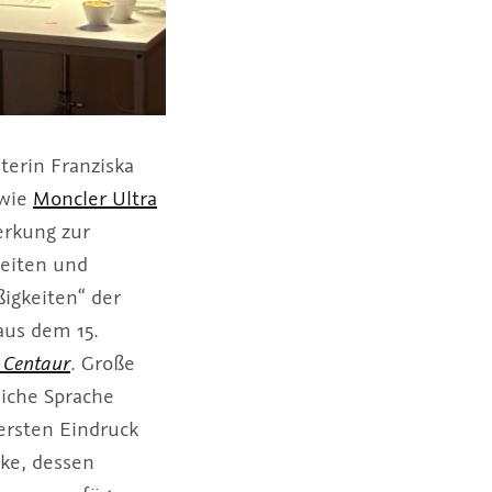
terin Franziska
owie
Moncler Ultra
erkung zur
heiten und
igkeiten“ der
aus dem 15.
 Centaur
. Große
liche Sprache
ersten Eindruck
cke, dessen