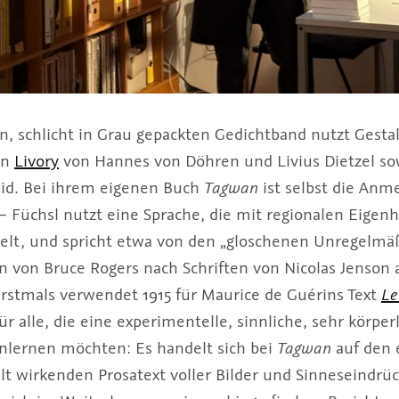
, schlicht in Grau gepackten Gedichtband nutzt Gestal
en
Livory
von Hannes von Döhren und Livius Dietzel s
id. Bei ihrem eigenen Buch
Tagwan
ist selbst die Anm
 – Füchsl nutzt eine Sprache, die mit regionalen Eigen
ielt, und spricht etwa von den „gloschenen Unregelmäß
n von Bruce Rogers nach Schriften von Nicolas Jenson 
rstmals verwendet 1915 für Maurice de Guérins Text
Le
 alle, die eine experimentelle, sinnliche, sehr körper
nlernen möchten: Es handelt sich bei
Tagwan
auf den 
lt wirkenden Prosatext voller Bilder und Sinneseindrü