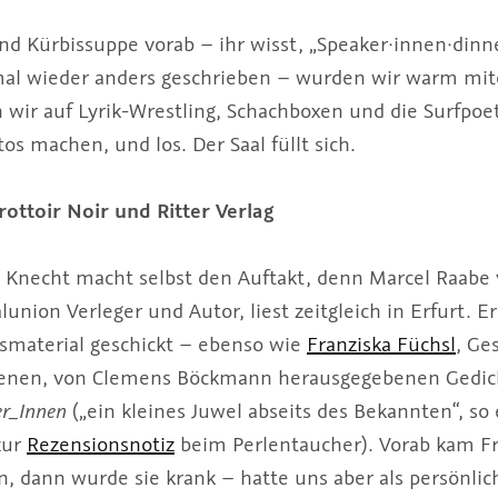
nd Kürbissuppe vorab – ihr wisst, „Speaker·innen·dinn
al wieder anders geschrieben – wurden wir warm mit
ir auf Lyrik-Wrestling, Schachboxen und die Surfpoe
tos machen, und los. Der Saal füllt sich.
rottoir Noir und Ritter Verlag
 Knecht macht selbst den Auftakt, denn Marcel Raabe
lunion Verleger und Autor, liest zeitgleich in Erfurt. E
smaterial geschickt – ebenso wie
Franziska Füchsl
, Ge
nenen, von Clemens Böckmann herausgegebenen Gedic
er_Innen
(„ein kleines Juwel abseits des Bekannten“, so
zur
Rezensionsnotiz
beim Perlentaucher). Vorab kam Fr
 dann wurde sie krank – hatte uns aber als persönlic