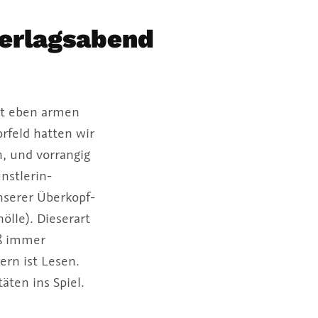
Verlagsabend
ht eben armen
rfeld hatten wir
, und vorrangig
nstlerin-
nserer Überkopf-
ölle). Dieserart
äß immer
rn ist Lesen.
ten ins Spiel.