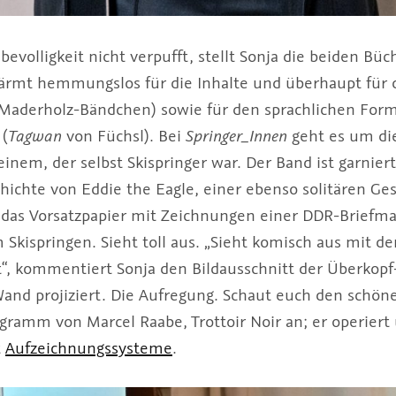
ebevolligkeit nicht verpufft, stellt Sonja die beiden Bü
ärmt hemmungslos für die Inhalte und überhaupt für d
aderholz-Bändchen) sowie für den sprachlichen Form
 (
Tagwan
von Füchsl). Bei
Springer_Innen
geht es um die
einem, der selbst Skispringer war. Der Band ist garnier
ichte von Eddie the Eagle, einer ebenso solitären Ges
 das Vorsatzpapier mit Zeichnungen einer DDR-Briefm
Skispringen. Sieht toll aus. „Sieht komisch aus mit de
rt“, kommentiert Sonja den Bildausschnitt der Überkop
and projiziert. Die Aufregung. Schaut euch den schö
gramm von Marcel Raabe, Trottoir Noir an; er operier
t
Aufzeichnungssysteme
.