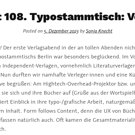
 108. Typostammtisch: 
Posted on
5. Dezember 2023
by
Sonja Knecht
!
Der erste Verlagsabend in der an tollen Abenden nic
postammtischs Berlin war besonders beglückend. Im Vo
n Independent-Verlagen, vornehmlich Literaturverlagen
n. Nun durften wir namhafte Verleger·innen und eine Kü
live begrüßen: Am Hightech-Overhead-Projektor bzw. u
sie sich und ihre Bücher auf (Grüße aus der Wortspielh
ert Einblick in ihre typo-/grafische Arbeit, naturgem
 Inhalt. Form follows Content, denn die UX von Büche
assen natürlich auch. Oft kamen die Gesamtmaterialitä
ch.