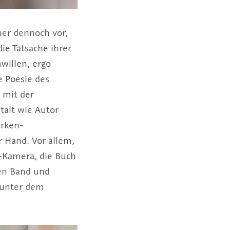
cher dennoch vor,
ie Tatsache ihrer
willen, ergo
 Poesie des
t mit der
talt wie Autor
arken-
r Hand. Vor allem,
f-Kamera, die Buch
nen Band und
t unter dem