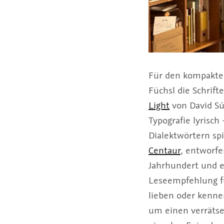
Für den kompakten
Füchsl die Schrift
Light
von David Sú
Typografie lyrisch
Dialektwörtern sp
Centaur
, entworfe
Jahrhundert und e
Leseempfehlung für
lieben oder kenne
um einen verrätse