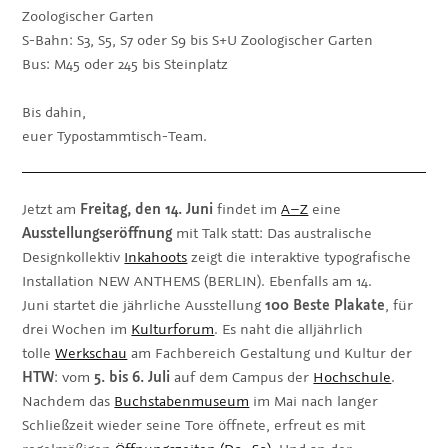
Zoologischer Garten
S-Bahn: S3, S5, S7 oder S9 bis S+U Zoologischer Garten
Bus: M45 oder 245 bis Steinplatz
Bis dahin,
euer Typostammtisch-Team.
Jetzt am
Freitag, den 14. Juni
findet im
A–Z
eine
Ausstellungseröffnung
mit Talk statt: Das australische
Designkollektiv
Inkahoots
zeigt die interaktive typografische
Installation NEW ANTHEMS (BERLIN). Ebenfalls am 14.
Juni startet die jährliche Ausstellung
100 Beste Plakate
, für
drei Wochen im
Kulturforum
. Es naht die alljährlich
tolle
Werkschau
am Fachbereich Gestaltung und Kultur der
HTW
: vom
5. bis 6. Juli
auf dem Campus der
Hochschule
.
Nachdem das
Buchstabenmuseum
im Mai nach langer
Schließzeit wieder seine Tore öffnete, erfreut es mit