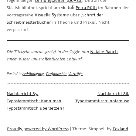
regelmäßigen
Öffnungszeiten (Do–So)
. Und an der
Staatsbibliothek spricht am
16. Juli
Petra Rüth
im Rahmen der
Vortragsreihe
Visuelle Systeme
über „
Schrift der
Schreibmeisterbücher
in Theorie und Praxis“. Nicht
verpassen!
Die Titelzeile wurde gesetzt in der
Oggle
von
Natalie Rauch
,
einem bisher unveröffentlichten Entwurf.
Posted in
Ankündigung
,
Grafikdesign
,
Vorträge
Beitragsnavigation
Nachbericht 85.
Nachbericht 86.
Typostammtisch: Kann man
Typostammtisch: notamuse
Typostammtisch übersetzen?
Proudly powered by WordPress
|
Theme: Simppeli by
Foxland
.