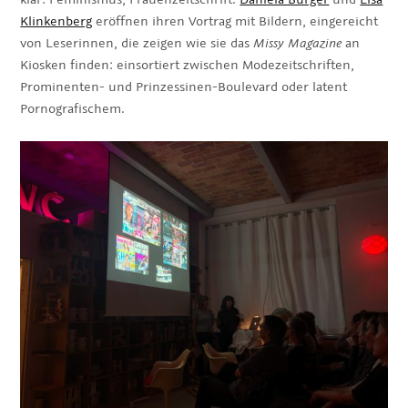
Klinkenberg
eröffnen ihren Vortrag mit Bildern, eingereicht
von Leserinnen, die zeigen wie sie das
Missy Magazine
an
Kiosken finden: einsortiert zwischen Modezeitschriften,
Prominenten- und Prinzessinen-Boulevard oder latent
Pornografischem.