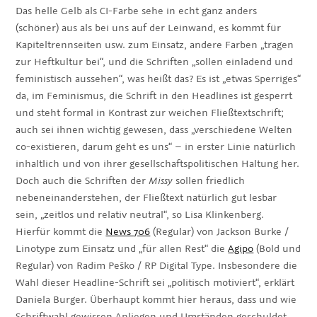
Das helle Gelb als CI-Farbe sehe in echt ganz anders
(schöner) aus als bei uns auf der Leinwand, es kommt für
Kapiteltrennseiten usw. zum Einsatz, andere Farben „tragen
zur Heftkultur bei“, und die Schriften „sollen einladend und
feministisch aussehen“, was heißt das? Es ist „etwas Sperriges“
da, im Feminismus, die Schrift in den Headlines ist gesperrt
und steht formal in Kontrast zur weichen Fließtextschrift;
auch sei ihnen wichtig gewesen, dass „verschiedene Welten
co-existieren, darum geht es uns“ – in erster Linie natürlich
inhaltlich und von ihrer gesellschaftspolitischen Haltung her.
Doch auch die Schriften der
Missy
sollen friedlich
nebeneinanderstehen, der Fließtext natürlich gut lesbar
sein, „zeitlos und relativ neutral“, so Lisa Klinkenberg.
Hierfür kommt die
News 706
(Regular) von Jackson Burke /
Linotype zum Einsatz und „für allen Rest“ die
Agipo
(Bold und
Regular) von Radim Peško / RP Digital Type. Insbesondere die
Wahl dieser Headline-Schrift sei „politisch motiviert“, erklärt
Daniela Burger. Überhaupt kommt hier heraus, dass und wie
Schriftwahl gewissen Anliegen und Umständen geschuldet