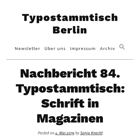
Skip
Typostammtisch
to
content
Berlin
Primary
Newsletter
Über uns
Impressum
Archiv
Menu
Nachbericht 84.
Typostammtisch:
Schrift in
Magazinen
Posted on
4. Mai 2019
by
Sonja Knecht