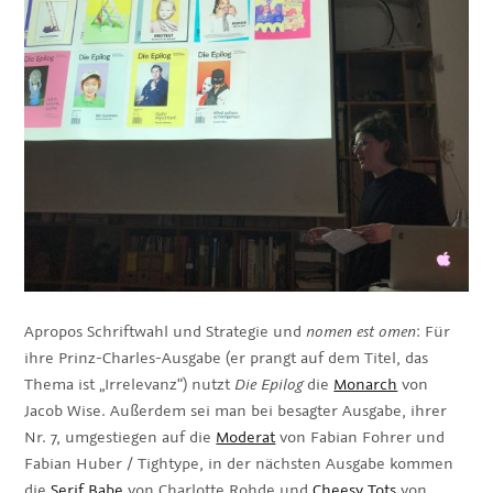
Apropos Schriftwahl und Strategie und
nomen est omen
: Für
ihre Prinz-Charles-Ausgabe (er prangt auf dem Titel, das
Thema ist „Irrelevanz“) nutzt
Die Epilog
die
Monarch
von
Jacob Wise. Außerdem sei man bei besagter Ausgabe, ihrer
Nr. 7, umgestiegen auf die
Moderat
von Fabian Fohrer und
Fabian Huber / Tightype, in der nächsten Ausgabe kommen
die
Serif Babe
von Charlotte Rohde und
Cheesy Tots
von