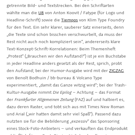
getrennte Bild- und Textstrecken. Bei den Schriftarten
wählte man die
U8
von Anton Koovit / Fatype (für Logo und
Headline-Schrift) sowie die
Tiempos
von Klim Type Foundry
für den Text. Ein sehr klarer, sauberer Satz einerseits, denn
„die Texte sind schon bisschen verschwurbelt, da muss der
Rest nicht auch noch kompliziert sein“, andererseits klare
Text-Konzept-Schrift-Korrelationen: Beim Themenheft
„Protest“ („Brauchen wir den Aufstand?“) ist je ein Buchstabe
in jeder Headline anders gesetzt als der Rest, sprich, probt
den Aufstand; bei der Humor-Ausgabe wird mit der
ZIGZAG
von Benoît Bodhuin / bb-bureau & Volcano Type
experimentiert, „damit das Ganze witzig wird“; bei der Trash-
Kultur-Ausgabe nimmt
Die Epilog
– Achtung – das Format
der
Frankfurter Allgemeinen Zeitung
(FAZ) auf und halbiert es,
dazu deren Raster, und tobt sich aus mit Times New Roman
und Arial („wir hatten damit sehr viel Spaß“). Passend dazu
nutzten sie für die Bebilderung „exzessiv“ das Sponsoring
eines Stock-Foto-Anbieters – und verkauften das Endprodukt