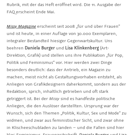
Rubrik, mit der das Heft eröffnet wird. Die 11. Ausgabe der
FAQ erscheint Ende Mai.
Missy Magazine
erscheint seit 2008 „für und über Frauen“
und ist heute, in einer Auflage von 30.000 Exemplaren,
integraler Bestandteil hiesiger Gegenwartskultur. Uns
beehren
Daniela Burger
und
Lisa Klinkenberg
(Art-
Direktion, Grafik) und stellen uns ihre Publikation „für Pop,
Politik und Feminismus“ vor. Hier werden zwei Dinge
besonders deutlich: dass der Antrieb, ein Magazin zu
machen, meist nicht als Gestaltungsvorhaben entsteht, als
Anliegen von Grafikdesignern daherkommt, sondern aus der
Redaktion, sprich, inhaltlich getrieben und oft stark
getriggert ist. Bei der
Missy
sind es handfeste politische
Anliegen, die den Auslöser darstellten. Ursprung war der
Wunsch, sich den Themen „Politik, Kultur, Sex und Mode“ zu
widmen, und zwar aus feministischer Sicht, und zwar ohne
in Klischeeschubladen zu landen – und die Fallen sind hier
klar: Feminismus, Frauenzeitschrift.
Daniela Burger
und
Lisa