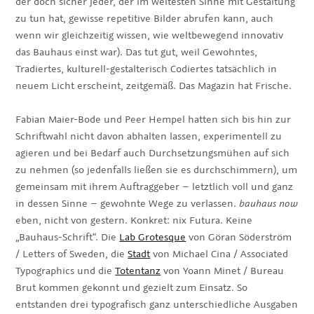
der doch sicher jeder, der im weitesten Sinne mit Gestaltung
zu tun hat, gewisse repetitive Bilder abrufen kann, auch
wenn wir gleichzeitig wissen, wie weltbewegend innovativ
das Bauhaus einst war). Das tut gut, weil Gewohntes,
Tradiertes, kulturell-gestalterisch Codiertes tatsächlich in
neuem Licht erscheint, zeitgemäß. Das Magazin hat Frische.
Fabian Maier-Bode und Peer Hempel hatten sich bis hin zur
Schriftwahl nicht davon abhalten lassen, experimentell zu
agieren und bei Bedarf auch Durchsetzungsmühen auf sich
zu nehmen (so jedenfalls ließen sie es durchschimmern), um
gemeinsam mit ihrem Auftraggeber – letztlich voll und ganz
in dessen Sinne – gewohnte Wege zu verlassen.
bauhaus now
eben, nicht von gestern. Konkret: nix Futura. Keine
„Bauhaus-Schrift“. Die
Lab Grotesque
von Göran Söderström
/ Letters of Sweden, die
Stadt
von Michael Cina / Associated
Typographics und die
Totentanz
von Yoann Minet / Bureau
Brut kommen gekonnt und gezielt zum Einsatz. So
entstanden drei typografisch ganz unterschiedliche Ausgaben