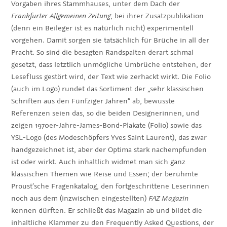
Vorgaben ihres Stammhauses, unter dem Dach der
Frankfurter Allgemeinen Zeitung
, bei ihrer Zusatzpublikation
(denn ein Beileger ist es natürlich nicht) experimentell
vorgehen. Damit sorgen sie tatsächlich für Brüche in all der
Pracht. So sind die besagten Randspalten derart schmal
gesetzt, dass letztlich unmögliche Umbrüche entstehen, der
Lesefluss gestört wird, der Text wie zerhackt wirkt. Die Folio
(auch im Logo) rundet das Sortiment der „sehr klassischen
Schriften aus den Fünfziger Jahren“ ab, bewusste
Referenzen seien das, so die beiden Designerinnen, und
zeigen 1970er-Jahre-James-Bond-Plakate (Folio) sowie das
YSL-Logo (des Modeschöpfers Yves Saint Laurent), das zwar
handgezeichnet ist, aber der Optima stark nachempfunden
ist oder wirkt. Auch inhaltlich widmet man sich ganz
klassischen Themen wie Reise und Essen; der berühmte
Proust’sche Fragenkatalog, den fortgeschrittene Leserinnen
noch aus dem (inzwischen eingestellten)
FAZ Magazin
kennen dürften. Er schließt das Magazin ab und bildet die
inhaltliche Klammer zu den Frequently Asked Questions, der