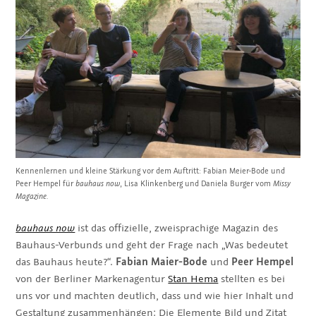
Kennenlernen und kleine Stärkung vor dem Auftritt: Fabian Meier-Bode und
Peer Hempel für
bauhaus now
, Lisa Klinkenberg und Daniela Burger vom
Missy
Magazine.
bauhaus now
ist das offizielle, zweisprachige Magazin des
Bauhaus-Verbunds und geht der Frage nach „Was bedeutet
das Bauhaus heute?“.
Fabian Maier-Bode
und
Peer Hempel
von der Berliner Markenagentur
Stan Hema
stellten es bei
uns vor und machten deutlich, dass und wie hier Inhalt und
Gestaltung zusammenhängen: Die Elemente Bild und Zitat