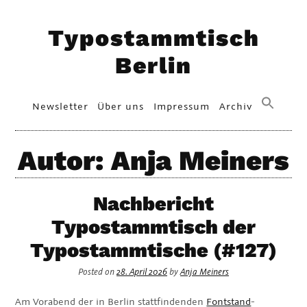
Skip
Typostammtisch
to
content
Berlin
Primary
Newsletter
Über uns
Impressum
Archiv
Menu
Autor:
Anja Meiners
Nachbericht
Typostammtisch der
Typostammtische (#127)
Posted on
28. April 2026
by
Anja Meiners
Am Vorabend der in Berlin stattfindenden
Fontstand
-