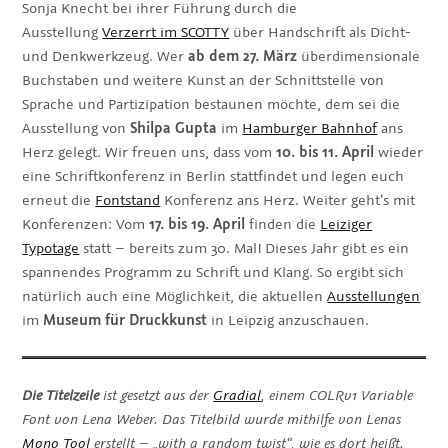
Sonja Knecht bei ihrer Führung durch die
Ausstellung
Verzerrt im SCOTTY
über Handschrift als Dicht-
und Denkwerkzeug. Wer
ab dem 27. März
überdimensionale
Buchstaben und weitere Kunst an der Schnittstelle von
Sprache und Partizipation bestaunen möchte, dem sei die
Ausstellung von
Shilpa Gupta
im
Hamburger Bahnhof
ans
Herz gelegt. Wir freuen uns, dass vom
10. bis 11. April
wieder
eine Schriftkonferenz in Berlin stattfindet und legen euch
erneut die
Fontstand
Konferenz ans Herz. Weiter geht’s mit
Konferenzen: Vom
17. bis 19. April
finden die
Leiziger
Typotage
statt – bereits zum 30. Mal! Dieses Jahr gibt es ein
spannendes Programm zu Schrift und Klang. So ergibt sich
natürlich auch eine Möglichkeit, die aktuellen
Ausstellungen
im
Museum für Druckkunst
in Leipzig anzuschauen.
Die Titelzeile
ist gesetzt aus der
Gradial
, einem COLRv1 Variable
Font von Lena Weber. Das Titelbild wurde mithilfe von Lenas
Mono Tool
erstellt – „with a random twist“, wie es dort heißt.