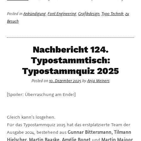
Posted in
Ankündigung
,
Font Engineering
,
Grafikdesign
,
Typo Technik
,
zu
Besuch
Nachbericht 124.
Typostammtisch:
Typostammquiz 2025
Posted on
10. Dezember 2025
by
Anja Meiners
[Spoiler: Überraschung am Ende!]
Gleich kann’s losgehen.
Für das Typostammquiz 2025 hat das erstplatzierte Team der
Ausgabe 2024, bestehend aus
Gunnar Bittersmann, Tilmann
Hielscher, Martin Baaske, Amélie Bonet
und
Martin Majoor