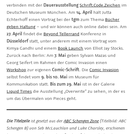
verbinden mit der
Dauerausstellung
Schrift.Code.Zeichen
im
Deutschen Museum München. Am
14. April
hält Jutta
Echterhoff einen Vortrag bei der
tgm
zum Thema
Bücher
geben Haltung
– und wir können auch online dabei sein. Am
27. April
findet die
Beyond Tellerrand
Konferenz in
Düsseldorf
statt, unter anderem mit einem Vortrag vom
Kimya Gandhi und einem
Book Launch
von Elliot Jay Stocks.
Zurück nach Berlin: Am
7. Mai
geben Sylvain Mazas und
Georg Seifert im Rahmen der Comic Invasion einen
Workshop
zur eigenen
Comic-Schrift
. Die
Comic Invasion
selbst findet vom
9. bis 10. Mai
im Museum für
Kommunikation statt.
Bis zum 29. Mai
ist in der Galerie
Liquid Times
die Ausstellung „Overwrite“ zu sehen, in der es
um das Übermalen von Pieces geht.
Die Titelzeile
ist gesetzt aus der
ABC Schengen Zone
(Titelbild: ABC
Schengen B) von Seb McLauchlan und Luke Charsley, erschienen