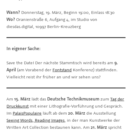
Wann?
Donnerstag, 19. März, Beginn 19:00, Einlass 18:30
Wo?
Oranienstraße 6, Aufgang 4, im Studio von
diesdas.digital, 10997 Berlin-Kreuzberg
In eigener Sache:
Save the Date! Der nächste Stammtisch wird bereits am
9.
April
(am Vorabend der
Fontstand
Konferenz) stattfinden.
Vielleicht reist ihr früher an und wir sehen uns?
Am
15. März
lädt das
Deutsche Technikmuseum
zum
Tag der
Druckkunst
mit einer Lithografie-Vorführung und Gespräch.
Im
PalaisPopulaire
läuft ab dem
20. März
die Ausstellung
Seeing Words, Reading Images
, in der man Kunstwerke der
Written Art Collection bestaunen kann. Am
21. März
spricht