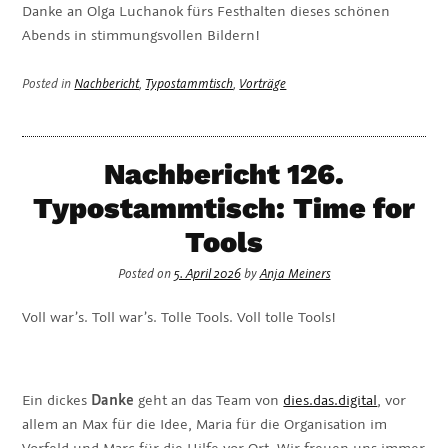
Danke an Olga Luchanok fürs Festhalten dieses schönen
Abends in stimmungsvollen Bildern!
Posted in
Nachbericht
,
Typostammtisch
,
Vorträge
Nachbericht 126.
Typostammtisch: Time for
Tools
Posted on
5. April 2026
by
Anja Meiners
Voll war’s. Toll war’s. Tolle Tools. Voll tolle Tools!
Ein dickes
Danke
geht an das Team von
dies.das.digital
, vor
allem an Max für die Idee, Maria für die Organisation im
Vorfeld und Marc für die Hilfe vor Ort. Wir freuen uns immer