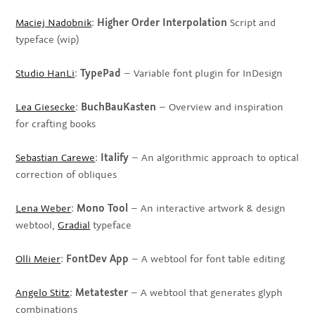
Maciej Nadobnik
:
Higher Order Interpolation
Script and
typeface (wip)
Studio HanLi
:
TypePad
– Variable font plugin for InDesign
Lea Giesecke
:
BuchBauKasten
– Overview and inspiration
for crafting books
Sebastian Carewe
:
Italify
– An algorithmic approach to optical
correction of obliques
Lena Weber
:
Mono Tool
– An interactive artwork & design
webtool,
Gradial
typeface
Olli Meier
:
FontDev App
– A webtool for font table editing
Angelo Stitz
:
Metatester
– A webtool that generates glyph
combinations