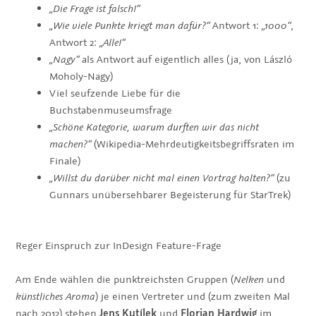
„Die Frage ist falsch!“
„Wie viele Punkte kriegt man dafür?“
Antwort 1:
„1000“
,
Antwort 2:
„Alle!“
„Nagy“
als Antwort auf eigentlich alles (ja, von László
Moholy-Nagy)
Viel seufzende Liebe für die
Buchstabenmuseumsfrage
„Schöne Kategorie, warum durften wir das nicht
machen?“
(Wikipedia-Mehrdeutigkeitsbegriffsraten im
Finale)
„Willst du darüber nicht mal einen Vortrag halten?“
(zu
Gunnars unübersehbarer Begeisterung für StarTrek)
Reger Einspruch zur InDesign Feature-Frage
Am Ende wählen die punktreichsten Gruppen (
Nelken
und
künstliches Aroma
) je einen Vertreter und (zum zweiten Mal
nach 2012) stehen
Jens Kutílek
und
Florian Hardwig
im