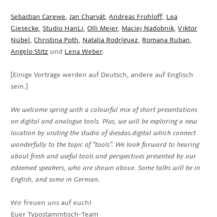
Sebastian Carewe
,
Jan Charvát
,
Andreas Frohloff
,
Lea
Giesecke
,
Studio HanLi
,
Olli Meier
,
Maciej Nadobnik
,
Viktor
Nübel
,
Christina Poth
,
Natalia Rodríguez
,
Romana Ruban
,
Angelo Stitz
und
Lena Weber
.
[Einige Vorträge werden auf Deutsch, andere auf Englisch
sein.]
We welcome spring with a colourful mix of short presentations
on digital and analogue tools. Plus, we will be exploring a new
location by visiting the studio of diesdas.digital which connect
wonderfully to the topic of “tools”. We look forward to hearing
about fresh and useful tools and perspectives presented by our
esteemed speakers, who are shown above. Some talks will be in
English, and some in German.
Wir freuen uns auf euch!
Euer Typostammtisch-Team