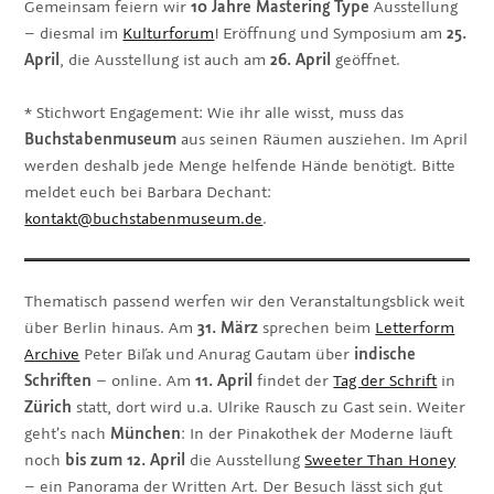
Gemeinsam feiern wir
10 Jahre Mastering Type
Ausstellung
– diesmal im
Kulturforum
! Eröffnung und Symposium am
25.
April
, die Ausstellung ist auch am
26. April
geöffnet.
* Stichwort Engagement: Wie ihr alle wisst, muss das
Buchstabenmuseum
aus seinen Räumen ausziehen. Im April
werden deshalb jede Menge helfende Hände benötigt. Bitte
meldet euch bei Barbara Dechant:
kontakt@buchstabenmuseum.de
.
Thematisch passend werfen wir den Veranstaltungsblick weit
über Berlin hinaus. Am
31. März
sprechen beim
Letterform
Archive
Peter Biľak und Anurag Gautam über
indische
Schriften
– online. Am
11. April
findet der
Tag der Schrift
in
Zürich
statt, dort wird u.a. Ulrike Rausch zu Gast sein. Weiter
geht’s nach
München
: In der Pinakothek der Moderne läuft
noch
bis zum 12. April
die Ausstellung
Sweeter Than Honey
– ein Panorama der Written Art. Der Besuch lässt sich gut