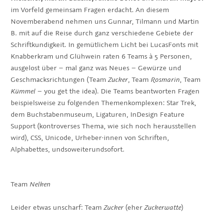
im Vorfeld gemeinsam Fragen erdacht. An diesem
Novemberabend nehmen uns Gunnar, Tilmann und Martin
B. mit auf die Reise durch ganz verschiedene Gebiete der
Schriftkundigkeit. In gemütlichem Licht bei LucasFonts mit
Knabberkram und Glühwein raten 6 Teams à 5 Personen,
ausgelost über – mal ganz was Neues – Gewürze und
Geschmacksrichtungen (Team
Zucker
, Team
Rosmarin
, Team
Kümmel
– you get the idea). Die Teams beantworten Fragen
beispielsweise zu folgenden Themenkomplexen: Star Trek,
dem Buchstabenmuseum, Ligaturen, InDesign Feature
Support (kontroverses Thema, wie sich noch herausstellen
wird), CSS, Unicode, Urheber·innen von Schriften,
Alphabettes, undsoweiterundsofort.
Team
Nelken
Leider etwas unscharf: Team
Zucker
(eher
Zuckerwatte
)