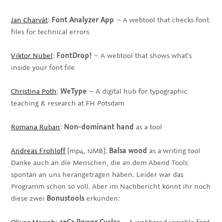
Jan Charvát
:
Font Analyzer App
– A webtool that checks font
files for technical errors
Viktor Nübel
:
FontDrop!
– A webtool that shows what’s
inside your font file
Christina Poth
:
WeType
– A digital hub for typographic
teaching & research at FH Potsdam
Romana Ruban
:
Non-dominant hand
as a tool
Andreas Frohloff
[mp4, 12MB]:
Balsa wood
as a writing tool
Danke auch an die Menschen, die an dem Abend Tools
spontan an uns herangetragen haben. Leider war das
Programm schon so voll. Aber im Nachbericht könnt ihr noch
diese zwei
Bonustools
erkunden:
Oliver Mesieh
:
39C3 Power Cycles
– A webbased variable font