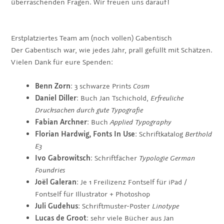
überraschenden Fragen. Wir freuen uns darauf!
Erstplatziertes Team am (noch vollen) Gabentisch
Der Gabentisch war, wie jedes Jahr, prall gefüllt mit Schätzen.
Vielen Dank für eure Spenden:
Benn Zorn
: 3 schwarze Prints
Cosm
Daniel Diller
: Buch Jan Tschichold,
Erfreuliche
Drucksachen durch gute Typografie
Fabian Archner
: Buch
Applied Typography
Florian Hardwig, Fonts In Use
: Schriftkatalog
Berthold
E3
Ivo Gabrowitsch
: Schriftfächer
Typologie German
Foundries
Joël Galeran
: Je 1 Freilizenz Fontself für iPad /
Fontself für Illustrator + Photoshop
Juli Gudehus
: Schriftmuster-Poster
Linotype
Lucas de Groot
: sehr viele Bücher aus Jan