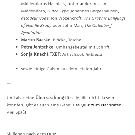
Middendorps Nachlass, unter anderem: Jan
Middendorp,
Dutch Type
; Johannes Bergerhausen,
decodeunicode
; Jon Wozencroft,
The Graphic Language
of Neville Brody
oder John Man,
The Gutenberg
Revolution
Martin Baaske
: Blöcke, Tasche
Petra Jentschke
: Umhängebeutel mit Schrift
Sonja Knecht TXET
: Artist Book
Textkunst
sowie einige Gaben aus dem letzten Jahr
—
Und als kleine
Überraschung
für alle, die nicht da sein
konnten, gibt es auch eine Gabe:
Das Quiz zum Nachraten
.
Viel Spaß!
Stillleben nach dem Quiz