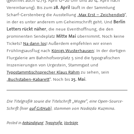
(geöffnet auch 12./13. April 12–20 Uhr und ab 14. April nach
Vereinbarung). Bis zum
28. April
läuft in der Sammlung
Scharf-Gerstenberg die Ausstellung „
Max Erst – Zeichendieb
“,
in der es unter anderem um Geheimschrift geht. Und
Berlin
Letters rückt näher
, die neue Eventhoffnung, die den
prominenten Sendeplatz
Mitte Mai
übernimmt. Noch keine
Tickets?
Na dann los
! Außerdem empfehlen wir einen
Frühlingsausflug nach
Königs Wusterhausen
: In der dortigen
Flurgalerie am Bahnhofsvorplatz 5 sind die typografischen
Inszenierungen von Urgestein, Stammgast und
Typostammtischsprecher Klaus Rähm
zu sehen, sein
„
Buchstaben-Kabarett
“. Noch bis
25. Mai
.
Die Titelgrafik sowie die Titelschrift „Mogee“, eine Open-Source-
Schrift (hier
auf GitHub
),
stammen von Nadezda Kuzmina.
Posted in
Ankündigung
,
Typografie
,
Vorträge