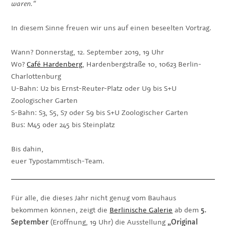
waren.“
In diesem Sinne freuen wir uns auf einen beseelten Vortrag.
Wann? Donnerstag, 12. September 2019, 19 Uhr
Wo?
Café Hardenberg
, Hardenbergstraße 10, 10623 Berlin-
Charlottenburg
U-Bahn: U2 bis Ernst-Reuter-Platz oder U9 bis S+U
Zoologischer Garten
S-Bahn: S3, S5, S7 oder S9 bis S+U Zoologischer Garten
Bus: M45 oder 245 bis Steinplatz
Bis dahin,
euer Typostammtisch-Team.
Für alle, die dieses Jahr nicht genug vom Bauhaus
bekommen können, zeigt die
Berlinische Galerie
ab dem
5.
September
(Eröffnung, 19 Uhr) die Ausstellung
„Original