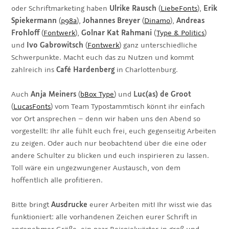
oder Schriftmarketing haben
Ulrike Rausch
(
LiebeFonts
),
Erik
Spiekermann
(
p98a
),
Johannes Breyer
(
Dinamo
),
Andreas
Frohloff
(
Fontwerk
),
Golnar Kat Rahmani
(
Type & Politics
)
und
Ivo Gabrowitsch
(
Fontwerk
) ganz unterschiedliche
Schwerpunkte. Macht euch das zu Nutzen und kommt
zahlreich ins
Café Hardenberg
in Charlottenburg.
Auch
Anja Meiners
(
bBox Type
) und
Luc(as) de Groot
(
LucasFonts
) vom Team Typostammtisch könnt ihr einfach
vor Ort ansprechen – denn wir haben uns den Abend so
vorgestellt: Ihr alle fühlt euch frei, euch gegenseitig Arbeiten
zu zeigen. Oder auch nur beobachtend über die eine oder
andere Schulter zu blicken und euch inspirieren zu lassen.
Toll wäre ein ungezwungener Austausch, von dem
hoffentlich alle profitieren.
Bitte bringt
Ausdrucke
eurer Arbeiten mit! Ihr wisst wie das
funktioniert: alle vorhandenen Zeichen eurer Schrift in
angenehmer Größe, ein paar Beispielwörter in groß und