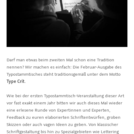
Darf man etwas beim zweiten Mal schon eine Tradition
nennen? Wir machen es einfach: Die Februar-Ausgabe des
Typostammtisches steht traditionsgemäß unter dem Motto
Type Crit
.
Wie bei der ersten Typostammtisch-Veranstaltung dieser Art
vor fast exakt einem Jahr bitten wir auch dieses Mal wieder
eine erlesene Runde von Expertinnen und Experten,
Feedback zu euren elaborierten Schriftentwürfen, groben
Skizzen oder auch vagen Ideen zu geben. Von klassischer
Schriftgestaltung bis hin zu Spezialgebieten wie Lettering