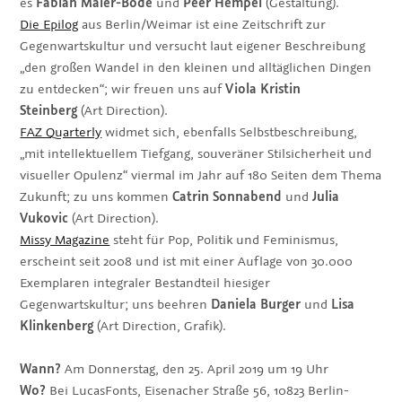
es
Fabian Maier-Bode
und
Peer Hempel
(Gestaltung).
Die Epilog
aus Berlin/Weimar ist eine Zeitschrift zur
Gegenwartskultur und versucht laut eigener Beschreibung
„den großen Wandel in den kleinen und alltäglichen Dingen
zu entdecken“; wir freuen uns auf
Viola Kristin
Steinberg
(Art Direction).
FAZ Quarterly
widmet sich, ebenfalls Selbstbeschreibung,
„mit intellektuellem Tiefgang, souveräner Stilsicherheit und
visueller Opulenz“ viermal im Jahr auf 180 Seiten dem Thema
Zukunft; zu uns kommen
Catrin Sonnabend
und
Julia
Vukovic
(Art Direction).
Missy Magazine
steht für Pop, Politik und Feminismus,
erscheint seit 2008 und ist mit einer Auflage von 30.000
Exemplaren integraler Bestandteil hiesiger
Gegenwartskultur; uns beehren
Daniela Burger
und
Lisa
Klinkenberg
(Art Direction, Grafik).
Wann?
Am Donnerstag, den 25. April 2019 um 19 Uhr
Wo?
Bei LucasFonts, Eisenacher Straße 56, 10823 Berlin-