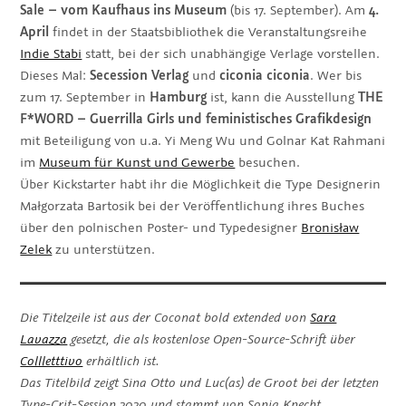
Sale – vom Kaufhaus ins Museum
(bis 17. September). Am
4.
April
findet in der Staatsbibliothek die Veranstaltungsreihe
Indie Stabi
statt, bei der sich unabhängige Verlage vorstellen.
Dieses Mal:
Secession Verlag
und
ciconia ciconia
. Wer bis
zum 17. September in
Hamburg
ist, kann die Ausstellung
THE
F*WORD – Guerrilla Girls und feministisches Grafikdesign
mit Beteiligung von u.a. Yi Meng Wu und Golnar Kat Rahmani
im
Museum für Kunst und Gewerbe
besuchen.
Über Kickstarter habt ihr die Möglichkeit die Type Designerin
Małgorzata Bartosik bei der Veröffentlichung ihres Buches
über den polnischen Poster- und Typedesigner
Bronisław
Zelek
zu unterstützen.
Die Titelzeile ist aus der Coconat bold extended von
Sara
Lavazza
gesetzt, die als kostenlose Open-Source-Schrift über
Collletttivo
erhältlich ist.
Das Titelbild zeigt Sina Otto und Luc(as) de Groot bei der letzten
Type-Crit-Session 2020 und stammt von Sonja Knecht.