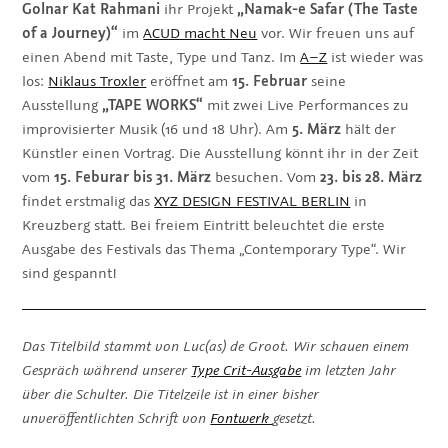
Golnar Kat Rahmani
ihr Projekt
„Namak-e Safar (The Taste
of a Journey)“
im
ACUD macht Neu
vor. Wir freuen uns auf
einen Abend mit Taste, Type und Tanz. Im
A–Z
ist wieder was
los:
Niklaus Troxler
eröffnet am
15. Februar
seine
Ausstellung
„TAPE WORKS“
mit zwei Live Performances zu
improvisierter Musik (16 und 18 Uhr). Am
5. März
hält der
Künstler einen Vortrag. Die Ausstellung könnt ihr in der Zeit
vom
15. Feburar bis 31. März
besuchen. Vom
23. bis 28. März
findet erstmalig das
XYZ DESIGN FESTIVAL BERLIN
in
Kreuzberg statt. Bei freiem Eintritt beleuchtet die erste
Ausgabe des Festivals das Thema „Contemporary Type“. Wir
sind gespannt!
Das Titelbild stammt von Luc(as) de Groot. Wir schauen einem
Gespräch während unserer
Type Crit-Ausgabe
im letzten Jahr
über die Schulter. Die Titelzeile ist in einer bisher
unveröffentlichten Schrift von
Fontwerk
gesetzt.