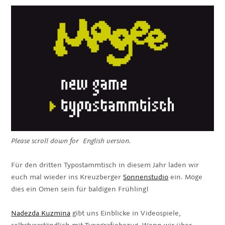
Please scroll down for English version.
Für den dritten Typostammtisch in diesem Jahr laden wir
euch mal wieder ins Kreuzberger
Sonnenstudio
ein. Möge
dies ein Omen sein für baldigen Frühling!
Nadezda Kuzmina
gibt uns Einblicke in Videospiele,
selbstverständlich mit Typografiebezug. Wenn wir über