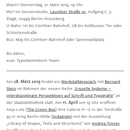
Wann? Donnerstag, 21. März 2019, 19 Uhr
Wo? Im Sonnenstudio,
Lausitzer Straße 10
, Aufgang C, 3.
Etage, 10999 Berlin-Kreuzberg
U-Bahn: U1 bis Görlitzer Bahnhof, U8 bis Kottbusser Tor oder
Schönleinstraße
Bus: M29 bis Görlitzer Bahnhof oder Spreewaldplatz
Bis dahin,
euer Typostammtisch-Team.
Am
28. März 2019
findet ein
Werkstattgespräch
mit
Bernard
Stein
im Rahmen der neuen Reihe „
Visuelle Systeme –
interdisziplinäre Perspektiven auf Schrift und Typografie
“ an
der Staatsbibliothek statt. Am
11. April
um 19 Uhr eröffnet
Anja Lutz (
The Green Box
) ihre Galerie A
—
Z in der Torstraße
93 in 10119 Berlin-Mitte (
Instagram
) mit der Ausstellung
„Library of Shapes, Texts and Structures“ von
Andrea Tinnes