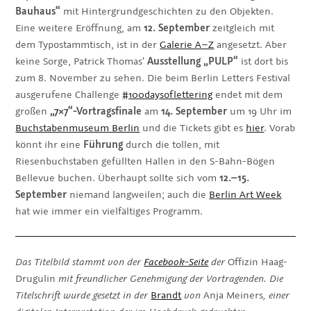
Bauhaus“
mit Hintergrundgeschichten zu den Objekten.
Eine weitere Eröffnung, am
12. September
zeitgleich mit
dem Typostammtisch, ist in der
Galerie A–Z
angesetzt. Aber
keine Sorge, Patrick Thomas’
Ausstellung „PULP“
ist dort bis
zum 8. November zu sehen. Die beim Berlin Letters Festival
ausgerufene Challenge
#
100daysoflettering
endet mit dem
großen
„7×7“-Vortragsfinale
am
14. September
um 19 Uhr im
Buchstabenmuseum Berlin
und die Tickets gibt es
hier
. Vorab
könnt ihr eine
Führung
durch die tollen, mit
Riesenbuchstaben gefüllten Hallen in den S-Bahn-Bögen
Bellevue buchen. Überhaupt sollte sich vom
12.–15.
September
niemand langweilen; auch die
Berlin Art Week
hat wie immer ein vielfältiges Programm.
Das Titelbild stammt von der
Facebook-Seite
der
Offizin Haag-
Drugulin
mit freundlicher Genehmigung der Vortragenden.
Die
Titelschrift wurde gesetzt in der
Brandt
von
Anja Meiners
, einer