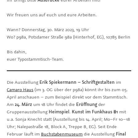
Wir freuen uns auf euch und eure Arbeiten.
Wann? Donnerstag, 30. März 2023, 19 Uhr
Wo? p98a, Potsdamer Straße 98a (Hinterhof, EG), 10785 Berlin
Bis dahin,
euer Typostammtisch-Team.
Die Ausstellung
Erik Spiekermann – Schriftgestalten
im
Camaro Haus
(im 3. OG über der p98a) könnt ihr bis zum 05.
April anschauen – zum Beispiel direkt vor dem Stammtisch.
Am
24. März
um 18 Uhr findet die
Eröffnung
der
Gruppenausstellung
Heimspiel
.
Kunst im Funkhaus #1
mit
u.a. Sonja Knecht statt (Ausstellung bis 14. April; Mo–Fr 10–18
Uhr; Nalepastraße 18, Block A, Treppe B, EG). Seit Ende
Februar läuft im
Buchstabenmuseum
die Ausstellung
Final