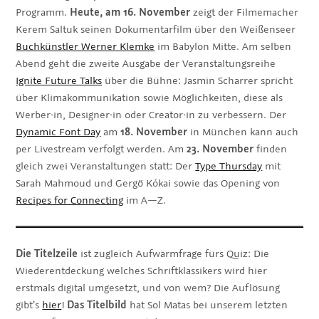
Programm.
Heute, am 16. November
zeigt der Filmemacher
Kerem Saltuk seinen Dokumentarfilm über den Weißenseer
Buchkünstler Werner Klemke
im Babylon Mitte. Am selben
Abend geht die zweite Ausgabe der Veranstaltungsreihe
Ignite Future Talks
über die Bühne: Jasmin Scharrer spricht
über Klimakommunikation sowie Möglichkeiten, diese als
Werber·in, Designer·in oder Creator·in zu verbessern. Der
Dynamic Font Day
am
18. November
in München kann auch
per Livestream verfolgt werden. Am
23. November
finden
gleich zwei Veranstaltungen statt: Der
Type Thursday
mit
Sarah Mahmoud und Gergő Kókai sowie das Opening von
Recipes for Connecting
im A—Z.
Die Titelzeile
ist zugleich Aufwärmfrage fürs Quiz: Die
Wiederentdeckung welches Schriftklassikers wird hier
erstmals digital umgesetzt, und von wem? Die Auflösung
gibt’s
hier
!
Das Titelbild
hat Sol Matas bei unserem letzten