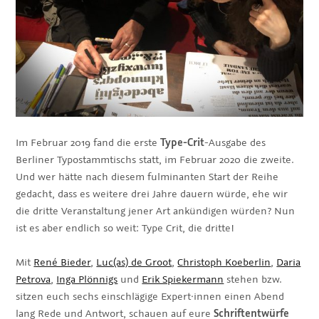
Im Februar 2019 fand die erste
Type-Crit
-Ausgabe des
Berliner Typostammtischs statt, im Februar 2020 die zweite.
Und wer hätte nach diesem fulminanten Start der Reihe
gedacht, dass es weitere drei Jahre dauern würde, ehe wir
die dritte Veranstaltung jener Art ankündigen würden? Nun
ist es aber endlich so weit: Type Crit, die dritte!
Mit
René Bieder
,
Luc(as) de Groot
,
Christoph Koeberlin
,
Daria
Petrova
,
Inga Plönnigs
und
Erik Spiekermann
stehen bzw.
sitzen euch sechs einschlägige Expert·innen einen Abend
lang Rede und Antwort, schauen auf eure
Schriftentwürfe