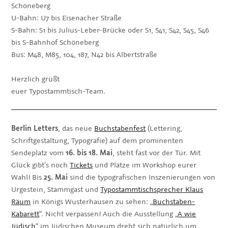
Schöneberg
U-Bahn: U7 bis Eisenacher Straße
S-Bahn: S1 bis Julius-Leber-Brücke oder S1, S41, S42, S45, S46
bis S-Bahnhof Schöneberg
Bus: M48, M85, 104, 187, N42 bis Albertstraße
Herzlich grüßt
euer Typostammtisch-Team.
Berlin Letters
, das neue
Buchstabenfest
(Lettering,
Schriftgestaltung, Typografie) auf dem prominenten
Sendeplatz vom
16. bis 18. Mai
, steht fast vor der Tür. Mit
Glück gibt’s noch
Tickets
und Plätze im Workshop eurer
Wahl! Bis
25. Mai
sind die typografischen Inszenierungen von
Urgestein, Stammgast und
Typostammtischsprecher Klaus
Räum
in Königs Wusterhausen zu sehen: „
Buchstaben-
Kabarett
“. Nicht verpassen! Auch die Ausstellung „
A wie
Jüdisch
“ im Jüdischen Museum dreht sich natürlich um