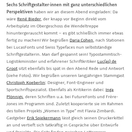
Sechs Schriftgestalter·innen mit ganz unterschiedlichen
Perspektiven
haben wir an diesem Abend eingeladen: Da
wäre
René Bieder
, der knapp vor Beginn direkt vom
Arbeitsplatz im Obergeschoss die Wendeltreppe
hinuntergerauscht kommt – es gibt schließlich immer etwas
fertig zu machen! Wir begrüßen
Daria Cohen
, nach Stationen
bei LucasFonts und Swiss Typefaces nun selbstständige
Schriftgestalterin. Man darf gespannt sein! Typostammtisch-
Logistikminister und erfahrener Schriftkritiker
Luc(as) de
Groot
sitzt ebenfalls bis spät in den Abend Rede und Antwort
(siehe Fotos). Wir begrüßen unseren langjährigen Stammgast
Christoph Koeberlin
: Designer, Font-Engineer und
Sportschriftspezialist. Ebenfalls als Kritikerin dabei:
Inga
Plönnigs
, deren Schriften u.a. bei FutureFonts und Frère-
Jones im Programm sind. Zuletzt kooperierte sie im Rahmen
des tollen Projekts „Women in Type“ mit Flavia Zimbardi.
Gastgeber
Erik Spiekermann
lässt gleich seinen Druckerkittel
an und vertieft sich tatkräftig in Gespräche über Entwürfe
und Projekte. Die Crits finden zwischen Letterpress-