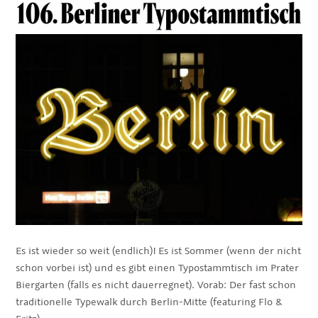
Es ist wieder so weit (endlich)! Es ist Sommer (wenn der nicht
schon vorbei ist) und es gibt einen Typostammtisch im Prater
Biergarten (falls es nicht dauerregnet). Vorab: Der fast schon
traditionelle Typewalk durch Berlin-Mitte (featuring Flo &