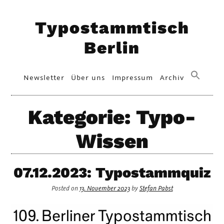
Skip
Typostammtisch
to
content
Berlin
Primary
Newsletter
Über uns
Impressum
Archiv
Menu
Kategorie:
Typo-
Wissen
07.12.2023: Typostammquiz
Posted on
13. November 2023
by
Stefan Pabst