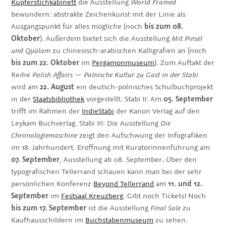
Kupferstichkabinett
die Ausstellung
World Framed
bewundern: abstrakte Zeichenkunst mit der Linie als
Ausgangspunkt für alles mögliche (noch
bis zum 08.
Oktober
). Außerdem bietet sich die Ausstellung
Mit Pinsel
und Qualam
zu chinesisch-arabischen Kalligrafien an (noch
bis zum 22. Oktober
im
Pergamonmuseum
). Zum Auftakt der
Reihe
Polish Affairs — Polnische Kultur zu Gast in der Stabi
wird am
22. August
ein deutsch-polnisches Schulbuchprojekt
in der
Staatsbibliothek
vorgestellt. Stabi II: Am
05. September
trifft im Rahmen der
IndieStabi
der Kanon Verlag auf den
Leykam Buchverlag. Stabi III: Die Ausstellung
Die
Chronologiemaschine
zeigt den Aufschwung der Infografiken
im 18. Jahrhundert. Eröffnung mit Kuratorinnenführung am
07. September
, Ausstellung ab 08. September
.
Über den
typografischen Tellerrand schauen kann man bei der sehr
persönlichen Konferenz
Beyond Tellerrand
am
11. und 12.
September
im
Festsaal Kreuzberg
. Gibt noch Tickets! Noch
bis zum 17. September
ist die Ausstellung
Final Sale
zu
Kaufhausschildern im
Buchstabenmuseum
zu sehen.