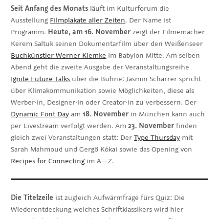
Seit Anfang des Monats
läuft im Kulturforum die
Ausstellung
Filmplakate aller Zeiten
. Der Name ist
Programm.
Heute, am 16. November
zeigt der Filmemacher
Kerem Saltuk seinen Dokumentarfilm über den Weißenseer
Buchkünstler Werner Klemke
im Babylon Mitte. Am selben
Abend geht die zweite Ausgabe der Veranstaltungsreihe
Ignite Future Talks
über die Bühne: Jasmin Scharrer spricht
über Klimakommunikation sowie Möglichkeiten, diese als
Werber·in, Designer·in oder Creator·in zu verbessern. Der
Dynamic Font Day
am
18. November
in München kann auch
per Livestream verfolgt werden. Am
23. November
finden
gleich zwei Veranstaltungen statt: Der
Type Thursday
mit
Sarah Mahmoud und Gergő Kókai sowie das Opening von
Recipes for Connecting
im A—Z.
Die Titelzeile
ist zugleich Aufwärmfrage fürs Quiz: Die
Wiederentdeckung welches Schriftklassikers wird hier