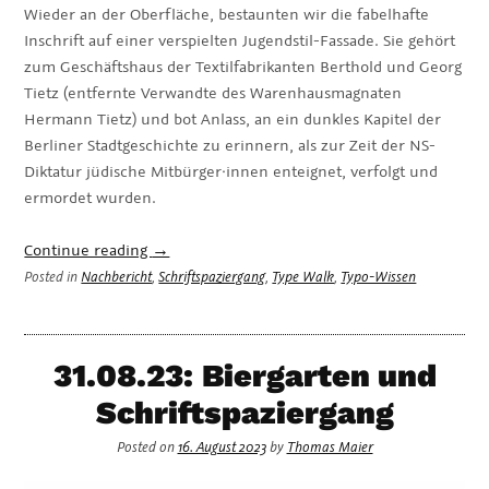
Wieder an der Oberfläche, bestaunten wir die fabelhafte
Inschrift auf einer verspielten Jugendstil-Fassade. Sie gehört
zum Geschäftshaus der Textilfabrikanten Berthold und Georg
Tietz (entfernte Verwandte des Warenhausmagnaten
Hermann Tietz) und bot Anlass, an ein dunkles Kapitel der
Berliner Stadtgeschichte zu erinnern, als zur Zeit der NS-
Diktatur jüdische Mitbürger·innen enteignet, verfolgt und
ermordet wurden.
„Nachbericht
Continue reading
→
106.
Posted in
Nachbericht
,
Schriftspaziergang
,
Type Walk
,
Typo-Wissen
Typostammtisch:
Schriftspaziergang
&
31.08.23: Biergarten und
Biergarten“
Schriftspaziergang
Posted on
16. August 2023
by
Thomas Maier