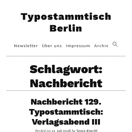
Skip
Typostammtisch
to
content
Berlin
Primary
Newsletter
Über uns
Impressum
Archiv
Menu
Schlagwort:
Nachbericht
Nachbericht 129.
Typostammtisch:
Verlagsabend III
Posted on
23. Juli 2026
by
Sonja Knecht