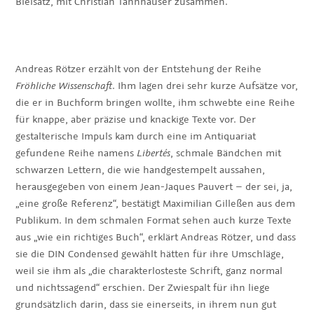
Bleisatz, mit Christian Tannhäuser zusammen.
Andreas Rötzer erzählt von der Entstehung der Reihe
Fröhliche Wissenschaft
. Ihm lagen drei sehr kurze Aufsätze vor,
die er in Buchform bringen wollte, ihm schwebte eine Reihe
für knappe, aber präzise und knackige Texte vor. Der
gestalterische Impuls kam durch eine im Antiquariat
gefundene Reihe namens
Libertés
, schmale Bändchen mit
schwarzen Lettern, die wie handgestempelt aussahen,
herausgegeben von einem Jean-Jaques Pauvert – der sei, ja,
„eine große Referenz“, bestätigt Maximilian Gilleßen aus dem
Publikum. In dem schmalen Format sehen auch kurze Texte
aus „wie ein richtiges Buch“, erklärt Andreas Rötzer, und dass
sie die DIN Condensed gewählt hätten für ihre Umschläge,
weil sie ihm als „die charakterlosteste Schrift, ganz normal
und nichtssagend“ erschien. Der Zwiespalt für ihn liege
grundsätzlich darin, dass sie einerseits, in ihrem nun gut