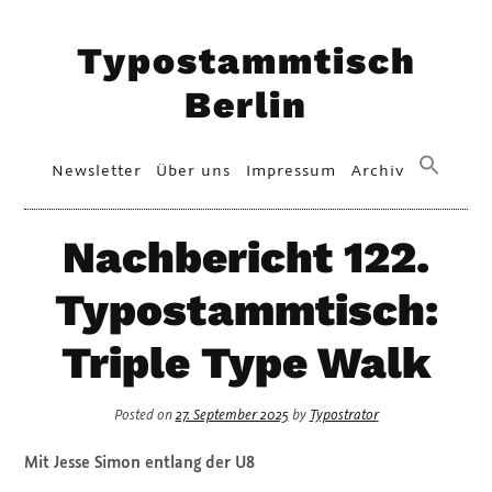
Skip
Typostammtisch
to
content
Berlin
Primary
Newsletter
Über uns
Impressum
Archiv
Menu
Nachbericht 122.
Typostammtisch:
Triple Type Walk
Posted on
27. September 2025
by
Typostrator
Mit Jesse Simon entlang der U8