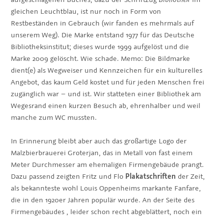
gleichen Leuchtblau, ist nur noch in Form von
Restbeständen in Gebrauch (wir fanden es mehrmals auf
unserem Weg). Die Marke entstand 1977 für das Deutsche
Bibliotheksinstitut; dieses wurde 1999 aufgelöst und die
Marke 2009 gelöscht. Wie schade. Memo: Die Bildmarke
dient(e) als Wegweiser und Kennzeichen für ein kulturelles
Angebot, das kaum Geld kostet und für jeden Menschen frei
zugänglich war – und ist. Wir statteten einer Bibliothek am
Wegesrand einen kurzen Besuch ab, ehrenhalber und weil
manche zum WC mussten.
In Erinnerung bleibt aber auch das großartige Logo der
Malzbierbrauerei Groterjan, das in Metall von fast einem
Meter Durchmesser am ehemaligen Firmengebäude prangt.
Dazu passend zeigten Fritz und Flo
Plakatschriften
der Zeit,
als bekannteste wohl Louis Oppenheims markante Fanfare,
die in den 1920er Jahren populär wurde. An der Seite des
Firmengebäudes , leider schon recht abgeblättert, noch ein