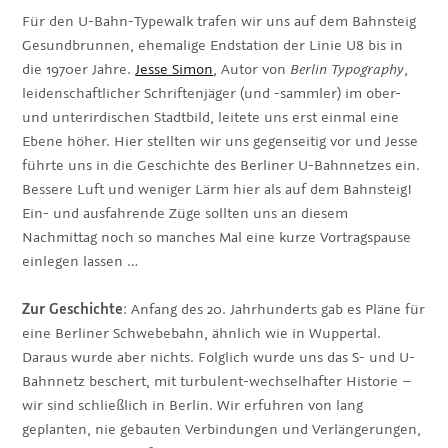
Für den U-Bahn-Typewalk trafen wir uns auf dem Bahnsteig
Gesundbrunnen, ehemalige Endstation der Linie U8 bis in
die 1970er Jahre.
Jesse Simon
, Autor von
Berlin Typography
,
leidenschaftlicher Schriftenjäger (und -sammler) im ober-
und unterirdischen Stadtbild, leitete uns erst einmal eine
Ebene höher. Hier stellten wir uns gegenseitig vor und Jesse
führte uns in die Geschichte des Berliner U-Bahnnetzes ein.
Bessere Luft und weniger Lärm hier als auf dem Bahnsteig!
Ein- und ausfahrende Züge sollten uns an diesem
Nachmittag noch so manches Mal eine kurze Vortragspause
einlegen lassen …
Zur Geschichte
: Anfang des 20. Jahrhunderts gab es Pläne für
eine Berliner Schwebebahn, ähnlich wie in Wuppertal.
Daraus wurde aber nichts. Folglich wurde uns das S- und U-
Bahnnetz beschert, mit turbulent-wechselhafter Historie –
wir sind schließlich in Berlin. Wir erfuhren von lang
geplanten, nie gebauten Verbindungen und Verlängerungen,