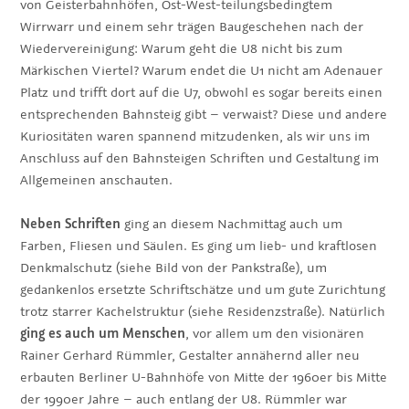
von Geisterbahnhöfen, Ost-West-teilungsbedingtem
Wirrwarr und einem sehr trägen Baugeschehen nach der
Wiedervereinigung: Warum geht die U8 nicht bis zum
Märkischen Viertel? Warum endet die U1 nicht am Adenauer
Platz und trifft dort auf die U7, obwohl es sogar bereits einen
entsprechenden Bahnsteig gibt – verwaist? Diese und andere
Kuriositäten waren spannend mitzudenken, als wir uns im
Anschluss auf den Bahnsteigen Schriften und Gestaltung im
Allgemeinen anschauten.
Neben Schriften
ging an diesem Nachmittag auch um
Farben, Fliesen und Säulen. Es ging um lieb- und kraftlosen
Denkmalschutz (siehe Bild von der Pankstraße), um
gedankenlos ersetzte Schriftschätze und um gute Zurichtung
trotz starrer Kachelstruktur (siehe Residenzstraße). Natürlich
ging es auch um Menschen
, vor allem um den visionären
Rainer Gerhard Rümmler, Gestalter annähernd aller neu
erbauten Berliner U-Bahnhöfe von Mitte der 1960er bis Mitte
der 1990er Jahre – auch entlang der U8. Rümmler war