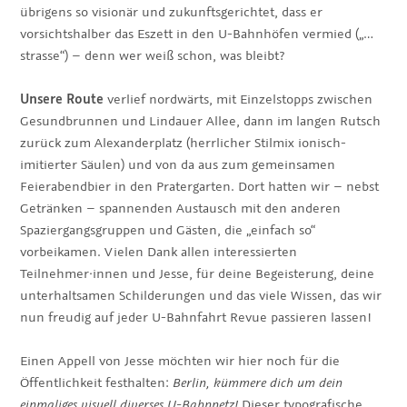
übrigens so visionär und zukunftsgerichtet, dass er
vorsichtshalber das Eszett in den U-Bahnhöfen vermied („…
strasse“) – denn wer weiß schon, was bleibt?
Unsere Route
verlief nordwärts, mit Einzelstopps zwischen
Gesundbrunnen und Lindauer Allee, dann im langen Rutsch
zurück zum Alexanderplatz (herrlicher Stilmix ionisch-
imitierter Säulen) und von da aus zum gemeinsamen
Feierabendbier in den Pratergarten. Dort hatten wir – nebst
Getränken – spannenden Austausch mit den anderen
Spaziergangsgruppen und Gästen, die „einfach so“
vorbeikamen. Vielen Dank allen interessierten
Teilnehmer·innen und Jesse, für deine Begeisterung, deine
unterhaltsamen Schilderungen und das viele Wissen, das wir
nun freudig auf jeder U-Bahnfahrt Revue passieren lassen!
Einen Appell von Jesse möchten wir hier noch für die
Öffentlichkeit festhalten:
Berlin, kümmere dich um dein
einmaliges visuell diverses U-Bahnnetz!
Dieser typografische