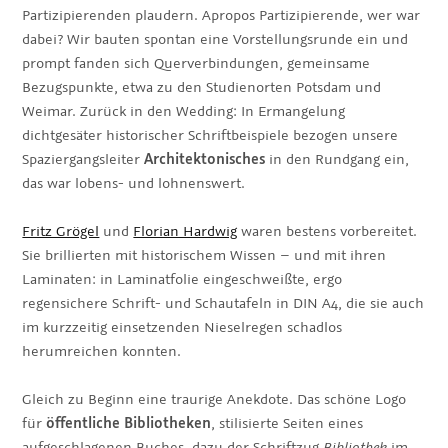
Partizipierenden plaudern. Apropos Partizipierende, wer war
dabei? Wir bauten spontan eine Vorstellungsrunde ein und
prompt fanden sich Querverbindungen, gemeinsame
Bezugspunkte, etwa zu den Studienorten Potsdam und
Weimar. Zurück in den Wedding: In Ermangelung
dichtgesäter historischer Schriftbeispiele bezogen unsere
Spaziergangsleiter
Architektonisches
in den Rundgang ein,
das war lobens- und lohnenswert.
Fritz Grögel
und
Florian Hardwig
waren bestens vorbereitet.
Sie brillierten mit historischem Wissen – und mit ihren
Laminaten: in Laminatfolie eingeschweißte, ergo
regensichere Schrift- und Schautafeln in DIN A4, die sie auch
im kurzzeitig einsetzenden Nieselregen schadlos
herumreichen konnten.
Gleich zu Beginn eine traurige Anekdote. Das schöne Logo
für
öffentliche Bibliotheken
, stilisierte Seiten eines
aufgeschlagenen Buches, dazu der Schriftzug
Bibliothek
im