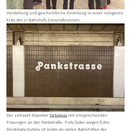
Vorstellung und geschichtliche Einleitung in einer ruhigeren
Ecke des U-Bahnhofs Gesundbrunnen.
Der Letraset-Klassiker
Octopuss
mit entsprechenden
Fräsungen an der Pankstraße. Trotz (oder wegen?) des
Denkmalschutzes ist leider an vielen Bahnhöfen der