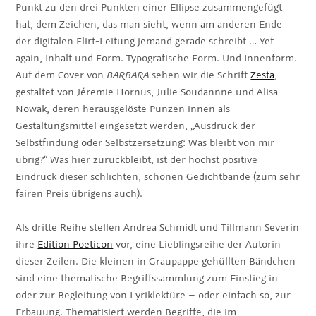
Punkt zu den drei Punkten einer Ellipse zusammengefügt
hat, dem Zeichen, das man sieht, wenn am anderen Ende
der digitalen Flirt-Leitung jemand gerade schreibt … Yet
again, Inhalt und Form. Typografische Form. Und Innenform.
Auf dem Cover von
BARBARA
sehen wir die Schrift
Zesta
,
gestaltet von Jéremie Hornus, Julie Soudannne und Alisa
Nowak, deren herausgelöste Punzen innen als
Gestaltungsmittel eingesetzt werden, „Ausdruck der
Selbstfindung oder Selbstzersetzung: Was bleibt von mir
übrig?“ Was hier zurückbleibt, ist der höchst positive
Eindruck dieser schlichten, schönen Gedichtbände (zum sehr
fairen Preis übrigens auch).
Als dritte Reihe stellen Andrea Schmidt und Tillmann Severin
ihre
Edition Poeticon
vor, eine Lieblingsreihe der Autorin
dieser Zeilen. Die kleinen in Graupappe gehüllten Bändchen
sind eine thematische Begriffssammlung zum Einstieg in
oder zur Begleitung von Lyriklektüre – oder einfach so, zur
Erbauung. Thematisiert werden Begriffe, die im