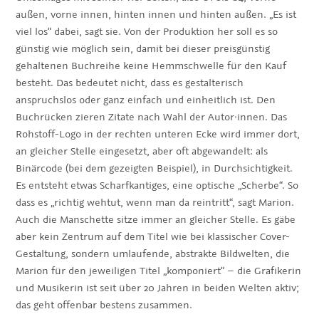
außen, vorne innen, hinten innen und hinten außen. „Es ist
viel los“ dabei, sagt sie. Von der Produktion her soll es so
günstig wie möglich sein, damit bei dieser preisgünstig
gehaltenen Buchreihe keine Hemmschwelle für den Kauf
besteht. Das bedeutet nicht, dass es gestalterisch
anspruchslos oder ganz einfach und einheitlich ist. Den
Buchrücken zieren Zitate nach Wahl der Autor·innen. Das
Rohstoff-Logo in der rechten unteren Ecke wird immer dort,
an gleicher Stelle eingesetzt, aber oft abgewandelt: als
Binärcode (bei dem gezeigten Beispiel), in Durchsichtigkeit.
Es entsteht etwas Scharfkantiges, eine optische „Scherbe“. So
dass es „richtig wehtut, wenn man da reintritt“, sagt Marion.
Auch die Manschette sitze immer an gleicher Stelle. Es gäbe
aber kein Zentrum auf dem Titel wie bei klassischer Cover-
Gestaltung, sondern umlaufende, abstrakte Bildwelten, die
Marion für den jeweiligen Titel „komponiert“ – die Grafikerin
und Musikerin ist seit über 20 Jahren in beiden Welten aktiv;
das geht offenbar bestens zusammen.