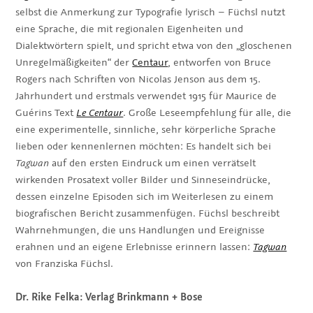
selbst die Anmerkung zur Typografie lyrisch – Füchsl nutzt
eine Sprache, die mit regionalen Eigenheiten und
Dialektwörtern spielt, und spricht etwa von den „gloschenen
Unregelmäßigkeiten“ der
Centaur
, entworfen von Bruce
Rogers nach Schriften von Nicolas Jenson aus dem 15.
Jahrhundert und erstmals verwendet 1915 für Maurice de
Guérins Text
Le Centaur
. Große Leseempfehlung für alle, die
eine experimentelle, sinnliche, sehr körperliche Sprache
lieben oder kennenlernen möchten: Es handelt sich bei
Tagwan
auf den ersten Eindruck um einen verrätselt
wirkenden Prosatext voller Bilder und Sinneseindrücke,
dessen einzelne Episoden sich im Weiterlesen zu einem
biografischen Bericht zusammenfügen. Füchsl beschreibt
Wahrnehmungen, die uns Handlungen und Ereignisse
erahnen und an eigene Erlebnisse erinnern lassen:
Tagwan
von Franziska Füchsl.
Dr. Rike Felka: Verlag Brinkmann + Bose