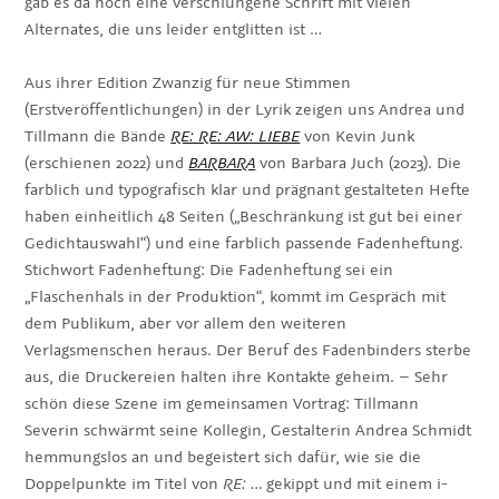
gab es da noch eine verschlungene Schrift mit vielen
Alternates, die uns leider entglitten ist …
Aus ihrer Edition Zwanzig für neue Stimmen
(Erstveröffentlichungen) in der Lyrik zeigen uns Andrea und
Tillmann die Bände
RE: RE: AW: LIEBE
von Kevin Junk
(erschienen 2022) und
BARBARA
von Barbara Juch (2023). Die
farblich und typografisch klar und prägnant gestalteten Hefte
haben einheitlich 48 Seiten („Beschränkung ist gut bei einer
Gedichtauswahl“) und eine farblich passende Fadenheftung.
Stichwort Fadenheftung: Die Fadenheftung sei ein
„Flaschenhals in der Produktion“, kommt im Gespräch mit
dem Publikum, aber vor allem den weiteren
Verlagsmenschen heraus. Der Beruf des Fadenbinders sterbe
aus, die Druckereien halten ihre Kontakte geheim. – Sehr
schön diese Szene im gemeinsamen Vortrag: Tillmann
Severin schwärmt seine Kollegin, Gestalterin Andrea Schmidt
hemmungslos an und begeistert sich dafür, wie sie die
Doppelpunkte im Titel von
RE: …
gekippt und mit einem i-