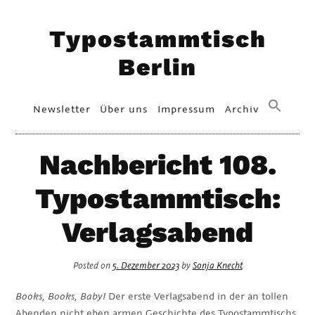
Skip
Typostammtisch
to
content
Berlin
Primary
Newsletter
Über uns
Impressum
Archiv
Menu
Nachbericht 108.
Typostammtisch:
Verlagsabend
Posted on
5. Dezember 2023
by
Sonja Knecht
Books, Books, Baby!
Der erste Verlagsabend in der an tollen
Abenden nicht eben armen Geschichte des Typostammtischs