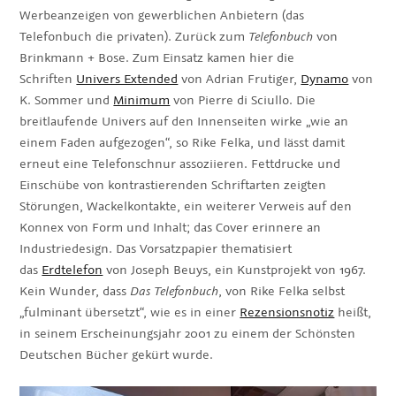
Werbeanzeigen von gewerblichen Anbietern (das
Telefonbuch die privaten). Zurück zum
Telefonbuch
von
Brinkmann + Bose. Zum Einsatz kamen hier die
Schriften
Univers Extended
von Adrian Frutiger,
Dynamo
von
K. Sommer und
Minimum
von Pierre di Sciullo. Die
breitlaufende Univers auf den Innenseiten wirke „wie an
einem Faden aufgezogen“, so Rike Felka, und lässt damit
erneut eine Telefonschnur assoziieren. Fettdrucke und
Einschübe von kontrastierenden Schriftarten zeigten
Störungen, Wackelkontakte, ein weiterer Verweis auf den
Konnex von Form und Inhalt; das Cover erinnere an
Industriedesign. Das Vorsatzpapier thematisiert
das
Erdtelefon
von Joseph Beuys, ein Kunstprojekt von 1967.
Kein Wunder, dass
Das Telefonbuch
, von Rike Felka selbst
„fulminant übersetzt“, wie es in einer
Rezensionsnotiz
heißt,
in seinem Erscheinungsjahr 2001 zu einem der Schönsten
Deutschen Bücher gekürt wurde.