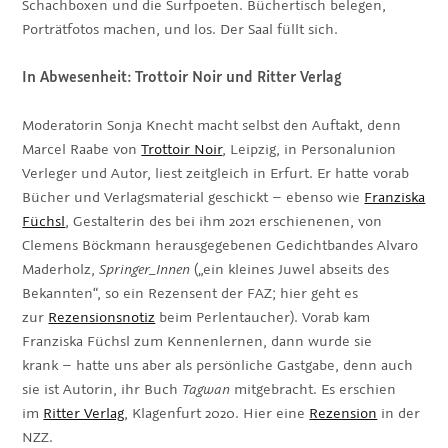
Schachboxen und die Surfpoeten. Büchertisch belegen,
Porträtfotos machen, und los. Der Saal füllt sich.
In Abwesenheit: Trottoir Noir und Ritter Verlag
Moderatorin Sonja Knecht macht selbst den Auftakt, denn
Marcel Raabe von
Trottoir Noir
, Leipzig, in Personalunion
Verleger und Autor, liest zeitgleich in Erfurt. Er hatte vorab
Bücher und Verlagsmaterial geschickt – ebenso wie
Franziska
Füchsl
, Gestalterin des bei ihm 2021 erschienenen, von
Clemens Böckmann herausgegebenen Gedichtbandes Alvaro
Maderholz,
Springer_Innen
(„ein kleines Juwel abseits des
Bekannten“, so ein Rezensent der FAZ; hier geht es
zur
Rezensionsnotiz
beim Perlentaucher). Vorab kam
Franziska Füchsl zum Kennenlernen, dann wurde sie
krank – hatte uns aber als persönliche Gastgabe, denn auch
sie ist Autorin, ihr Buch
Tagwan
mitgebracht. Es erschien
im
Ritter Verlag
, Klagenfurt 2020. Hier eine
Rezension
in der
NZZ.