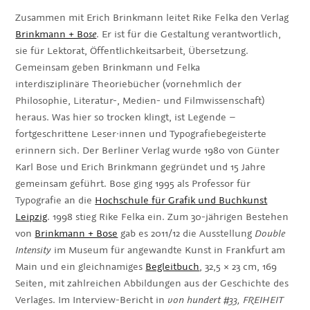
Zusammen mit Erich Brinkmann leitet Rike Felka den Verlag
Brinkmann + Bo
se
. Er ist für die Gestaltung verantwortlich,
sie für Lektorat, Öffentlichkeitsarbeit, Übersetzung.
Gemeinsam geben Brinkmann und Felka
interdisziplinäre Theoriebücher (vornehmlich der
Philosophie, Literatur-, Medien- und Filmwissenschaft)
heraus. Was hier so trocken klingt, ist Legende –
fortgeschrittene Leser·innen und Typografiebegeisterte
erinnern sich. Der Berliner Verlag wurde 1980 von Günter
Karl Bose und Erich Brinkmann gegründet und 15 Jahre
gemeinsam geführt. Bose ging 1995 als Professor für
Typografie an die
Hochschule für Grafik und Buchkunst
Leipzig
. 1998 stieg Rike Felka ein. Zum 30-jährigen Bestehen
von
Brinkmann + Bose
gab es 2011/12 die Ausstellung
Double
Intensity
im Museum für angewandte Kunst in Frankfurt am
Main und ein gleichnamiges
Begleitbuch
, 32,5 × 23 cm, 169
Seiten, mit zahlreichen Abbildungen aus der Geschichte des
Verlages. Im Interview-Bericht in
von hundert #33, FREIHEIT