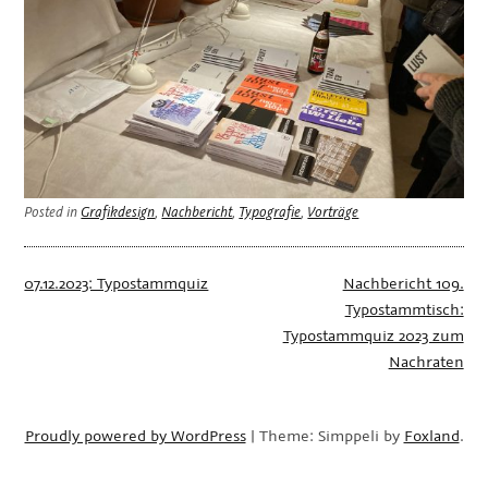
Posted in
Grafikdesign
,
Nachbericht
,
Typografie
,
Vorträge
Beitragsnavigation
07.12.2023: Typostammquiz
Nachbericht 109.
Typostammtisch:
Typostammquiz 2023 zum
Nachraten
Proudly powered by WordPress
|
Theme: Simppeli by
Foxland
.