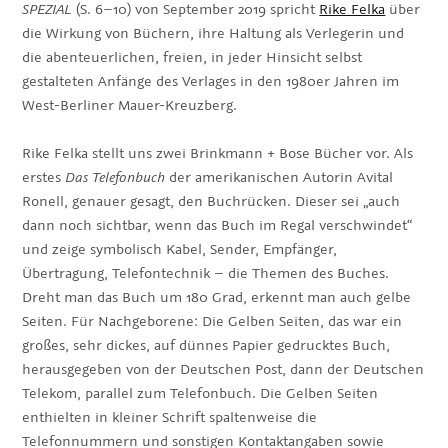
SPEZIAL
(S. 6–10) von September 2019 spricht
Rike Felka
über
die Wirkung von Büchern, ihre Haltung als Verlegerin und
die abenteuerlichen, freien, in jeder Hinsicht selbst
gestalteten Anfänge des Verlages in den 1980er Jahren im
West-Berliner Mauer-Kreuzberg.
Rike Felka stellt uns zwei Brinkmann + Bose Bücher vor. Als
erstes
Das Telefonbuch
der amerikanischen Autorin Avital
Ronell, genauer gesagt, den Buchrücken. Dieser sei „auch
dann noch sichtbar, wenn das Buch im Regal verschwindet“
und zeige symbolisch Kabel, Sender, Empfänger,
Übertragung, Telefontechnik – die Themen des Buches.
Dreht man das Buch um 180 Grad, erkennt man auch gelbe
Seiten. Für Nachgeborene: Die Gelben Seiten, das war ein
großes, sehr dickes, auf dünnes Papier gedrucktes Buch,
herausgegeben von der Deutschen Post, dann der Deutschen
Telekom, parallel zum Telefonbuch. Die Gelben Seiten
enthielten in kleiner Schrift spaltenweise die
Telefonnummern und sonstigen Kontaktangaben sowie