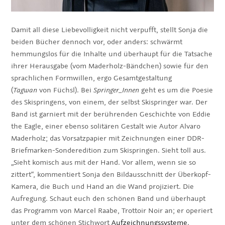
Damit all diese Liebevolligkeit nicht verpufft, stellt Sonja die
beiden Bücher dennoch vor, oder anders: schwärmt
hemmungslos für die Inhalte und überhaupt für die Tatsache
ihrer Herausgabe (vom Maderholz-Bändchen) sowie für den
sprachlichen Formwillen, ergo Gesamtgestaltung
(
Tagwan
von Füchsl). Bei
Springer_Innen
geht es um die Poesie
des Skispringens, von einem, der selbst Skispringer war. Der
Band ist garniert mit der berührenden Geschichte von Eddie
the Eagle, einer ebenso solitären Gestalt wie Autor Alvaro
Maderholz; das Vorsatzpapier mit Zeichnungen einer DDR-
Briefmarken-Sonderedition zum Skispringen. Sieht toll aus.
„Sieht komisch aus mit der Hand. Vor allem, wenn sie so
zittert“, kommentiert Sonja den Bildausschnitt der Überkopf-
Kamera, die Buch und Hand an die Wand projiziert. Die
Aufregung. Schaut euch den schönen Band und überhaupt
das Programm von Marcel Raabe, Trottoir Noir an; er operiert
unter dem schönen Stichwort
Aufzeichnungssysteme
.