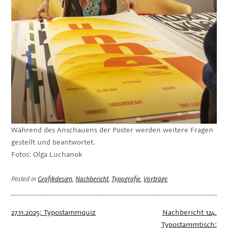
Während des Anschauens der Poster werden weitere Fragen
gestellt und beantwortet.
Fotos: Olga Luchanok
Posted in
Grafikdesign
,
Nachbericht
,
Typografie
,
Vorträge
Beitragsnavigation
27.11.2025: Typostammquiz
Nachbericht 124.
Typostammtisch: