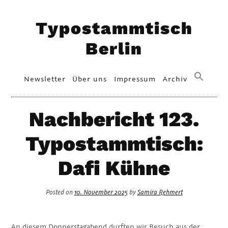
Skip
Typostammtisch
to
content
Berlin
Primary
Newsletter
Über uns
Impressum
Archiv
Menu
Nachbericht 123.
Typostammtisch:
Dafi Kühne
Posted on
10. November 2025
by
Samira Rehmert
An diesem Donnerstagabend durften wir Besuch aus der