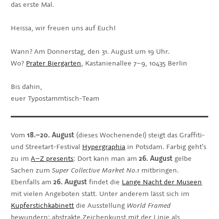
das erste Mal.
Heissa, wir freuen uns auf Euch!
Wann? Am Donnerstag, den 31. August um 19 Uhr.
Wo?
Prater Biergarten
, Kastanienallee 7–9, 10435 Berlin
Bis dahin,
euer Typostammtisch-Team
Vom
18.–20. August
(dieses Wochenende!) steigt das Graffiti-
und Streetart-Festival
Hypergraphia
in Potsdam. Farbig geht’s
zu im
A–Z presents
: Dort kann man am
26. August
gelbe
Sachen zum
Super Collective Market No.1
mitbringen.
Ebenfalls am
26. August
findet die
Lange Nacht der Museen
mit vielen Angeboten statt. Unter anderem lässt sich im
Kupferstichkabinett
die Ausstellung
World Framed
bewundern: abstrakte Zeichenkunst mit der Linie als