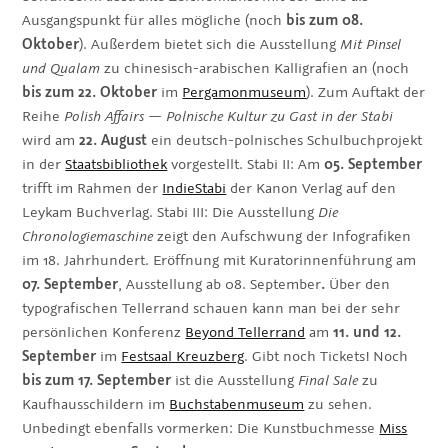
Ausgangspunkt für alles mögliche (noch
bis zum 08.
Oktober
). Außerdem bietet sich die Ausstellung
Mit Pinsel
und Qualam
zu chinesisch-arabischen Kalligrafien an (noch
bis zum 22. Oktober
im
Pergamonmuseum
). Zum Auftakt der
Reihe
Polish Affairs — Polnische Kultur zu Gast in der Stabi
wird am
22. August
ein deutsch-polnisches Schulbuchprojekt
in der
Staatsbibliothek
vorgestellt. Stabi II: Am
05. September
trifft im Rahmen der
IndieStabi
der Kanon Verlag auf den
Leykam Buchverlag. Stabi III: Die Ausstellung
Die
Chronologiemaschine
zeigt den Aufschwung der Infografiken
im 18. Jahrhundert. Eröffnung mit Kuratorinnenführung am
07. September
, Ausstellung ab 08. September
.
Über den
typografischen Tellerrand schauen kann man bei der sehr
persönlichen Konferenz
Beyond Tellerrand
am
11. und 12.
September
im
Festsaal Kreuzberg
. Gibt noch Tickets! Noch
bis zum 17. September
ist die Ausstellung
Final Sale
zu
Kaufhausschildern im
Buchstabenmuseum
zu sehen.
Unbedingt ebenfalls vormerken: Die Kunstbuchmesse
Miss