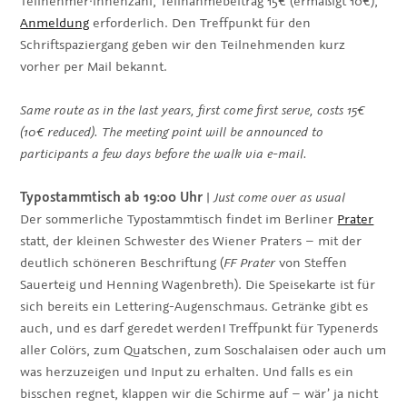
Teilnehmer·innenzahl, Teilnahmebeitrag 15€ (ermäßigt 10€),
Anmeldung
erforderlich. Den Treffpunkt für den
Schriftspaziergang geben wir den Teilnehmenden kurz
vorher per Mail bekannt.
Same route as in the last years, first come first serve, costs 15€
(10€ reduced). The meeting point will be announced to
participants a few days before the walk via e-mail.
Typostammtisch ab 19:00 Uhr
|
Just come over as usual
Der sommerliche Typostammtisch findet im Berliner
Prater
statt, der kleinen Schwester des Wiener Praters – mit der
deutlich schöneren Beschriftung (
FF Prater
von Steffen
Sauerteig und Henning Wagenbreth). Die Speisekarte ist für
sich bereits ein Lettering-Augenschmaus. Getränke gibt es
auch, und es darf geredet werden! Treffpunkt für Typenerds
aller Colörs, zum Quatschen, zum Soschalaisen oder auch um
was herzuzeigen und Input zu erhalten. Und falls es ein
bisschen regnet, klappen wir die Schirme auf – wär’ ja nicht