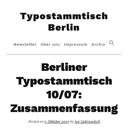
Skip
Typostammtisch
to
content
Berlin
Primary
Newsletter
Über uns
Impressum
Archiv
Menu
Berliner
Typostammtisch
10/07:
Zusammenfassung
Posted on
5. Oktober 2007
by
Ivo Gabrowitsch