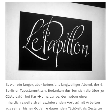
Es war ein langer, aber keinesfalls langweiliger Abend, der 6.
Berliner Typostammtisch. Bedanken durften sich die über 30
Gäste dafür bei Karl-Heinz Lange, der neben einem
inhaltlich zweifelsfrei faszinierenden Vortrag mit Arbeiten
aus seiner bisher 60 Jahre dauernden Tätigkeit als Gestalter