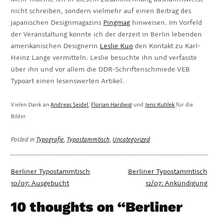
nicht schreiben, sondern vielmehr auf einen Beitrag des
japanischen Designmagazins
Pingmag
hinweisen. Im Vorfeld
der Veranstaltung konnte ich der derzeit in Berlin lebenden
amerikanischen Designerin
Leslie Kuo
den Kontakt zu Karl-
Heinz Lange vermitteln. Leslie besuchte ihn und verfasste
über ihn und vor allem die DDR-Schriftenschmiede VEB
Typoart einen lesenswerten Artikel.
Vielen Dank an
Andreas Seidel
,
Florian Hardwig
und
Jens Kutilek
für die
Bilder.
Posted in
Typografie
,
Typostammtisch
,
Uncategorized
Beitragsnavigation
Berliner Typostammtisch
Berliner Typostammtisch
10/07: Ausgebucht
12/07: Ankündigung
10 thoughts on “
Berliner