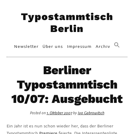
Skip
Typostammtisch
to
content
Berlin
Primary
Newsletter
Über uns
Impressum
Archiv
Menu
Berliner
Typostammtisch
10/07: Ausgebucht
Posted on
1. Oktober 2007
by
Ivo Gabrowitsch
Ein Jahr ist es nun schon wieder her, dass der Berliner
Typostammtisch
Premiere
feierte. Die Interessentenliste