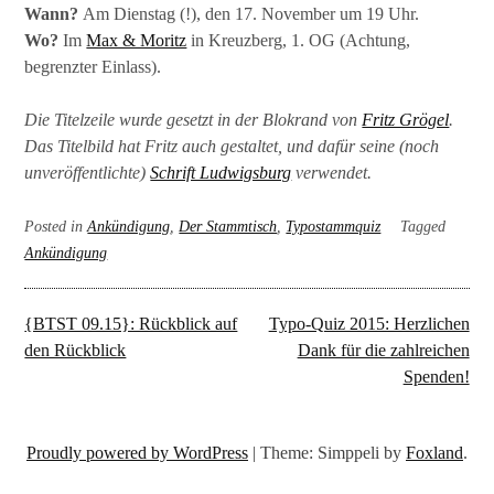
Wann?
Am Dienstag (!), den 17. November um 19 Uhr.
Wo?
Im
Max & Moritz
in Kreuzberg, 1. OG (Achtung,
begrenzter Einlass).
Die Titelzeile wurde gesetzt in der Blokrand von
Fritz Grögel
.
Das Titelbild hat Fritz auch gestaltet, und dafür seine (noch
unveröffentlichte)
Schrift Ludwigsburg
verwendet.
Posted in
Ankündigung
,
Der Stammtisch
,
Typostammquiz
Tagged
Ankündigung
Beitragsnavigation
{BTST 09.15}: Rückblick auf
Typo-Quiz 2015: Herzlichen
den Rückblick
Dank für die zahlreichen
Spenden!
Proudly powered by WordPress
|
Theme: Simppeli by
Foxland
.