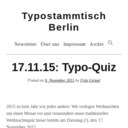
Skip
Typostammtisch
to
content
Berlin
Primary
Newsletter
Über uns
Impressum
Archiv
Menu
17.11.15: Typo-Quiz
Posted on
9. November 2015
by
Fritz Grögel
2015 ist kein Jahr wie jedes andere: Wir verlegen Weihnachten
um einen Monat vor und veranstalten unser traditionelles
Weihnachtsquiz heuer bereits am Dienstag (!), den 17.
November 2015.